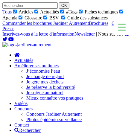
Skip
to
Tous
Articles
Actualités
#Tags
Fiches techniques
content
Agenda
Glossaire
BSV
Guide des substances
Commander les brochures Jardiner Autrement
Brochures
|
Glossaire
|
Presse
Inscrivez-vous à la lettre d'information
Newsletter
|
Nous suivre :
Actualités
Améliorer ses pratiques
J’économise l’eau
Je change de regard
Je gère mes déchets
Je préserve la biodiversité
Je soigne au naturel
Mieux connaître vos pratiques
Vidéos
Concours
Concours Jardiner Autrement
Photos épidémio-surveillance
Contact
Rechercher