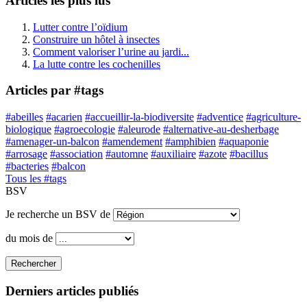
Articles les plus lus
Lutter contre l’oïdium
Construire un hôtel à insectes
Comment valoriser l’urine au jardi...
La lutte contre les cochenilles
Articles par #tags
#abeilles
#acarien
#accueillir-la-biodiversite
#adventice
#agriculture-
biologique
#agroecologie
#aleurode
#alternative-au-desherbage
#amenager-un-balcon
#amendement
#amphibien
#aquaponie
#arrosage
#association
#automne
#auxiliaire
#azote
#bacillus
#bacteries
#balcon
Tous les #tags
BSV
Je recherche un BSV de
du mois de
Rechercher
Derniers articles publiés