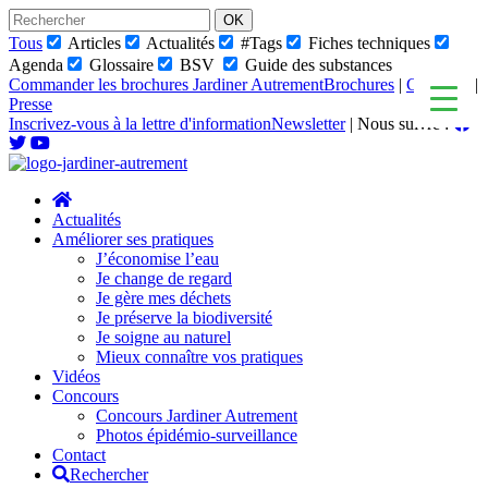
Skip
to
Tous
Articles
Actualités
#Tags
Fiches techniques
content
Agenda
Glossaire
BSV
Guide des substances
Commander les brochures Jardiner Autrement
Brochures
|
Glossaire
|
Presse
Inscrivez-vous à la lettre d'information
Newsletter
|
Nous suivre :
Actualités
Améliorer ses pratiques
J’économise l’eau
Je change de regard
Je gère mes déchets
Je préserve la biodiversité
Je soigne au naturel
Mieux connaître vos pratiques
Vidéos
Concours
Concours Jardiner Autrement
Photos épidémio-surveillance
Contact
Rechercher