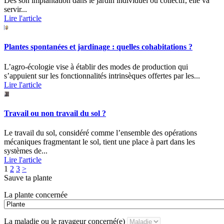
Dès son implantation dans le jardin individuel ou collectif, elle va
servir...
Lire l'article
Plantes spontanées et jardinage : quelles cohabitations ?
L’agro-écologie vise à établir des modes de production qui
s’appuient sur les fonctionnalités intrinsèques offertes par les...
Lire l'article
Travail ou non travail du sol ?
Le travail du sol, considéré comme l’ensemble des opérations
mécaniques fragmentant le sol, tient une place à part dans les
systèmes de...
Lire l'article
Pagination
Page
Page
Page
1
2
3
>
Sauve ta plante
des
La plante concernée
publications
La maladie ou le ravageur concerné(e)