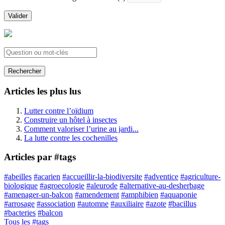
Valider
Rechercher
Articles les plus lus
Lutter contre l’oïdium
Construire un hôtel à insectes
Comment valoriser l’urine au jardi...
La lutte contre les cochenilles
Articles par #tags
#abeilles
#acarien
#accueillir-la-biodiversite
#adventice
#agriculture-
biologique
#agroecologie
#aleurode
#alternative-au-desherbage
#amenager-un-balcon
#amendement
#amphibien
#aquaponie
#arrosage
#association
#automne
#auxiliaire
#azote
#bacillus
#bacteries
#balcon
Tous les #tags