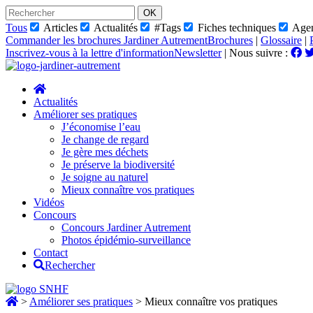
Skip
to
Tous
Articles
Actualités
#Tags
Fiches techniques
Age
content
Commander les brochures Jardiner Autrement
Brochures
|
Glossaire
|
Inscrivez-vous à la lettre d'information
Newsletter
|
Nous suivre :
Actualités
Améliorer ses pratiques
J’économise l’eau
Je change de regard
Je gère mes déchets
Je préserve la biodiversité
Je soigne au naturel
Mieux connaître vos pratiques
Vidéos
Concours
Concours Jardiner Autrement
Photos épidémio-surveillance
Contact
Rechercher
>
Améliorer ses pratiques
>
Mieux connaître vos pratiques