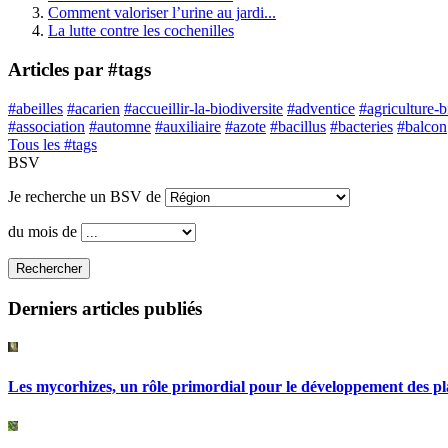
Comment valoriser l’urine au jardi...
La lutte contre les cochenilles
Articles par #tags
#abeilles
#acarien
#accueillir-la-biodiversite
#adventice
#agriculture-
#association
#automne
#auxiliaire
#azote
#bacillus
#bacteries
#balcon
Tous les #tags
BSV
Je recherche un BSV de
du mois de
Rechercher
Derniers articles publiés
Les mycorhizes, un rôle primordial pour le développement des pl