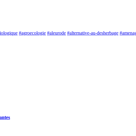
biologique
#agroecologie
#aleurode
#alternative-au-desherbage
#amenag
antes