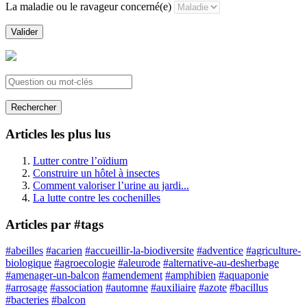
La maladie ou le ravageur concerné(e)
Valider
Rechercher
Articles les plus lus
Lutter contre l’oïdium
Construire un hôtel à insectes
Comment valoriser l’urine au jardi...
La lutte contre les cochenilles
Articles par #tags
#abeilles
#acarien
#accueillir-la-biodiversite
#adventice
#agriculture-
biologique
#agroecologie
#aleurode
#alternative-au-desherbage
#amenager-un-balcon
#amendement
#amphibien
#aquaponie
#arrosage
#association
#automne
#auxiliaire
#azote
#bacillus
#bacteries
#balcon