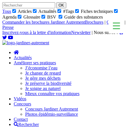
Skip
to
Tous
Articles
Actualités
#Tags
Fiches techniques
content
Agenda
Glossaire
BSV
Guide des substances
Commander les brochures Jardiner Autrement
Brochures
|
Glossaire
|
Presse
Inscrivez-vous à la lettre d'information
Newsletter
|
Nous suivre :
Actualités
Améliorer ses pratiques
J’économise l’eau
Je change de regard
Je gère mes déchets
Je préserve la biodiversité
Je soigne au naturel
Mieux connaître vos pratiques
Vidéos
Concours
Concours Jardiner Autrement
Photos épidémio-surveillance
Contact
Rechercher