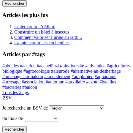
Rechercher
Articles les plus lus
Lutter contre l’oïdium
Construire un hôtel à insectes
Comment valoriser l’urine au jardi...
La lutte contre les cochenilles
Articles par #tags
#abeilles
#acarien
#accueillir-la-biodiversite
#adventice
#agriculture-
biologique
#agroecologie
#aleurode
#alternative-au-desherbage
#amenager-un-balcon
#amendement
#amphibien
#aquaponie
#arrosage
#association
#automne
#auxiliaire
#azote
#bacillus
#bacteries
#balcon
Tous les #tags
BSV
Je recherche un BSV de
du mois de
Rechercher