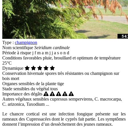
Type :
champignon
Nom scientifique
Seiridium cardinale
Période à risque
j
f
m
a
m
j
j
a
s
o
n
d
Conditions favorables
pluie, brouillard et optimum de température
25°C
Dynamique
Conservation hivernale
spores très résistantes ou champignon sur
bois mort
Organes sensibles de la plante
tige
Stade sensibles du végétal
tous
Importance des dégâts
Autres végétaux sensibles
cupressus sempervirens, C. macrocarpa,
C. arizonica, Taxodium ...
Le chancre cortical est une infection fongique présente sur les
rameaux des Cupressacées dont le cyprès fait partie. Les symptômes
donnent l’impression d’un dessèchement des jeunes rameaux.