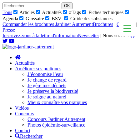
Skip
to
Tous
Articles
Actualités
#Tags
Fiches techniques
content
Agenda
Glossaire
BSV
Guide des substances
Commander les brochures Jardiner Autrement
Brochures
|
Glossaire
|
Presse
Inscrivez-vous à la lettre d'information
Newsletter
|
Nous suivre :
Actualités
Améliorer ses pratiques
J’économise l’eau
Je change de regard
Je gère mes déchets
Je préserve la biodiversité
Je soigne au naturel
Mieux connaître vos pratiques
Vidéos
Concours
Concours Jardiner Autrement
Photos épidémio-surveillance
Contact
Rechercher