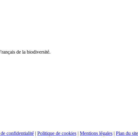
rançais de la biodiversité.
 de confidentialité
|
Politique de cookies
|
Mentions légales
|
Plan du sit