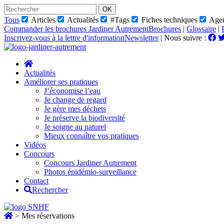
Skip
to
Tous
Articles
Actualités
#Tags
Fiches techniques
Age
content
Commander les brochures Jardiner Autrement
Brochures
|
Glossaire
|
Inscrivez-vous à la lettre d'information
Newsletter
|
Nous suivre :
Actualités
Améliorer ses pratiques
J’économise l’eau
Je change de regard
Je gère mes déchets
Je préserve la biodiversité
Je soigne au naturel
Mieux connaître vos pratiques
Vidéos
Concours
Concours Jardiner Autrement
Photos épidémio-surveillance
Contact
Rechercher
>
Mes réservations