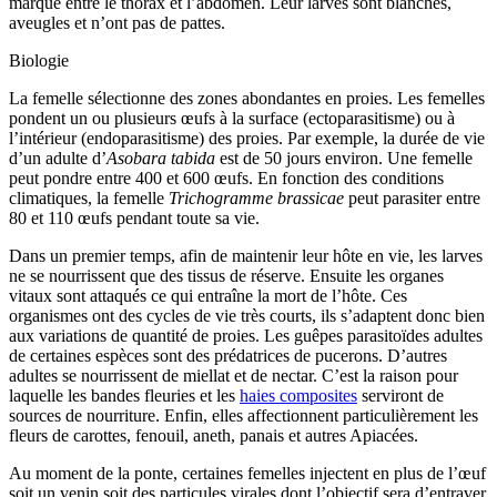
marqué entre le thorax et l’abdomen. Leur larves sont blanches,
aveugles et n’ont pas de pattes.
Biologie
La femelle sélectionne des zones abondantes en proies. Les femelles
pondent un ou plusieurs œufs à la surface (ectoparasitisme) ou à
l’intérieur (endoparasitisme) des proies. Par exemple, la durée de vie
d’un adulte d’
Asobara tabida
est de 50 jours environ. Une femelle
peut pondre entre 400 et 600 œufs. En fonction des conditions
climatiques, la femelle
Trichogramme
brassicae
peut parasiter entre
80 et 110 œufs pendant toute sa vie.
Dans un premier temps, afin de maintenir leur hôte en vie, les larves
ne se nourrissent que des tissus de réserve. Ensuite les organes
vitaux sont attaqués ce qui entraîne la mort de l’hôte. Ces
organismes ont des cycles de vie très courts, ils s’adaptent donc bien
aux variations de quantité de proies. Les guêpes parasitoïdes adultes
de certaines espèces sont des prédatrices de pucerons. D’autres
adultes se nourrissent de miellat et de nectar. C’est la raison pour
laquelle les bandes fleuries et les
haies composites
serviront de
sources de nourriture. Enfin, elles affectionnent particulièrement les
fleurs de carottes, fenouil, aneth, panais et autres Apiacées.
Au moment de la ponte, certaines femelles injectent en plus de l’œuf
soit un venin soit des particules virales dont l’objectif sera d’entraver