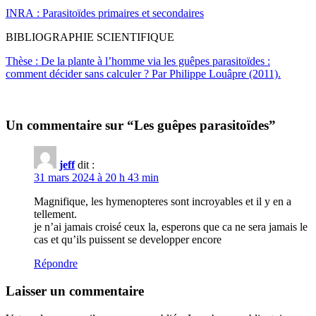
INRA : Parasitoïdes primaires et secondaires
BIBLIOGRAPHIE SCIENTIFIQUE
Thèse : De la plante à l’homme via les guêpes parasitoïdes :
comment décider sans calculer ? Par Philippe Louâpre (2011).
Un commentaire sur “
Les guêpes parasitoïdes
”
jeff
dit :
31 mars 2024 à 20 h 43 min
Magnifique, les hymenopteres sont incroyables et il y en a
tellement.
je n’ai jamais croisé ceux la, esperons que ca ne sera jamais le
cas et qu’ils puissent se developper encore
Répondre
Laisser un commentaire