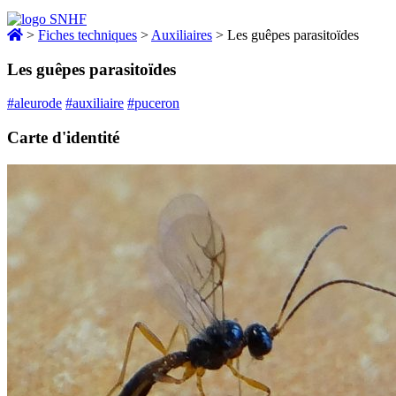
>
Fiches techniques
>
Auxiliaires
>
Les guêpes parasitoïdes
Les guêpes parasitoïdes
#aleurode
#auxiliaire
#puceron
Carte d'identité