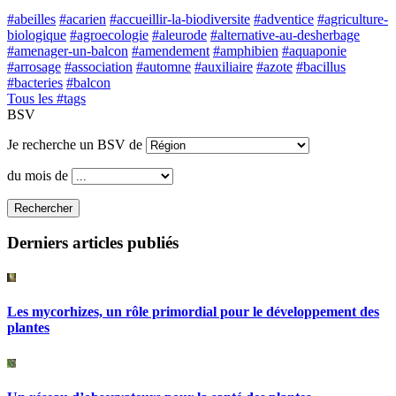
#abeilles
#acarien
#accueillir-la-biodiversite
#adventice
#agriculture-
biologique
#agroecologie
#aleurode
#alternative-au-desherbage
#amenager-un-balcon
#amendement
#amphibien
#aquaponie
#arrosage
#association
#automne
#auxiliaire
#azote
#bacillus
#bacteries
#balcon
Tous les #tags
BSV
Je recherche un BSV de
du mois de
Rechercher
Derniers articles publiés
Les mycorhizes, un rôle primordial pour le développement des
plantes