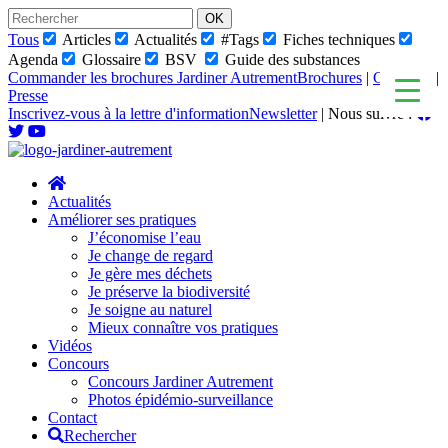
Skip
to
Tous
Articles
Actualités
#Tags
Fiches techniques
content
Agenda
Glossaire
BSV
Guide des substances
Commander les brochures Jardiner Autrement
Brochures
|
Glossaire
|
Presse
Inscrivez-vous à la lettre d'information
Newsletter
|
Nous suivre :
Actualités
Améliorer ses pratiques
J’économise l’eau
Je change de regard
Je gère mes déchets
Je préserve la biodiversité
Je soigne au naturel
Mieux connaître vos pratiques
Vidéos
Concours
Concours Jardiner Autrement
Photos épidémio-surveillance
Contact
Rechercher