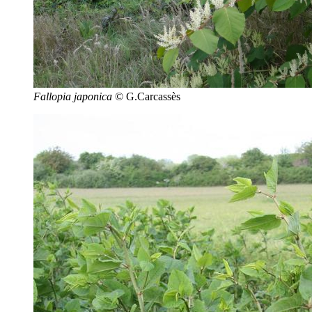
Fallopia japonica
© G.Carcassès