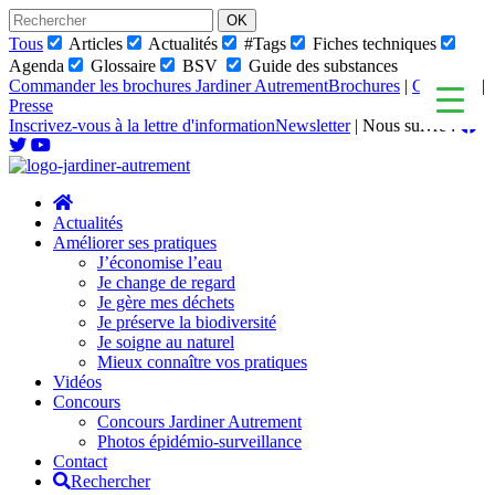
Skip
to
Tous
Articles
Actualités
#Tags
Fiches techniques
content
Agenda
Glossaire
BSV
Guide des substances
Commander les brochures Jardiner Autrement
Brochures
|
Glossaire
|
Presse
Inscrivez-vous à la lettre d'information
Newsletter
|
Nous suivre :
Actualités
Améliorer ses pratiques
J’économise l’eau
Je change de regard
Je gère mes déchets
Je préserve la biodiversité
Je soigne au naturel
Mieux connaître vos pratiques
Vidéos
Concours
Concours Jardiner Autrement
Photos épidémio-surveillance
Contact
Rechercher