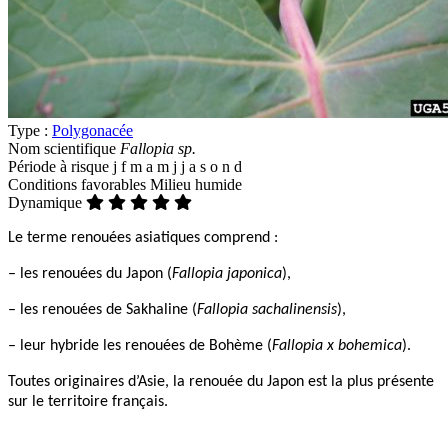
Type :
Polygonacée
Nom scientifique
Fallopia sp.
Période à risque
j
f
m
a
m
j
j
a
s
o
n
d
Conditions favorables
Milieu humide
Dynamique
Le terme renouées asiatiques comprend :
– les renouées du Japon (
Fallopia japonica
),
– les renouées de Sakhaline (
Fallopia sachalinensis
),
– leur hybride les renouées de Bohème (
Fallopia x bohemica
).
Toutes originaires d’Asie, la renouée du Japon est la plus présente
sur le territoire français.