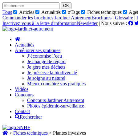
Skip
to
Tous
Articles
Actualités
#Tags
Fiches techniques
Age
content
Commander les brochures Jardiner Autrement
Brochures
|
Glossaire
|
Inscrivez-vous à la lettre d'information
Newsletter
|
Nous suivre :
Actualités
Améliorer ses pratiques
J’économise l’eau
Je change de regard
Je gère mes déchets
Je préserve la biodiversité
Je soigne au naturel
Mieux connaître vos pratiques
Vidéos
Concours
Concours Jardiner Autrement
Photos épidémio-surveillance
Contact
Rechercher
>
Fiches techniques
>
Plantes invasives