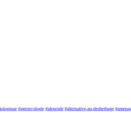
biologique
#agroecologie
#aleurode
#alternative-au-desherbage
#amenag