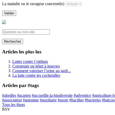
La maladie ou le ravageur concerné(e)
Valider
Rechercher
Articles les plus lus
Lutter contre l’oïdium
Construire un hôtel à insectes
Comment valoriser l’urine au jardi...
La lutte contre les cochenilles
Articles par #tags
#abeilles
#acarien
#accueillir-la-biodiversite
#adventice
#agriculture-
#association
#automne
#auxiliaire
#azote
#bacillus
#bacteries
#balcon
Tous les #tags
BSV