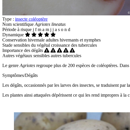
Type :
insecte coléoptère
Nom scientifique
Agriotes lineatus
Période à risque
j
f
m
a
m
j
j
a
s
o
n
d
Dynamique
Conservation hivernale
adultes hivernants et nymphes
Stade sensibles du végétal
croissance des tubercules
Importance des dégâts
Autres végétaux sensibles
autres tubercules
Le genre
Agriotes
regroupe plus de 200 espèces de coléoptères. Dans 
Symptômes/Dégâts
Les dégâts, occasionnés par les larves des insectes, se traduisent par l
Les plantes ainsi attaquées dépérissent ce qui les rend impropres à la c