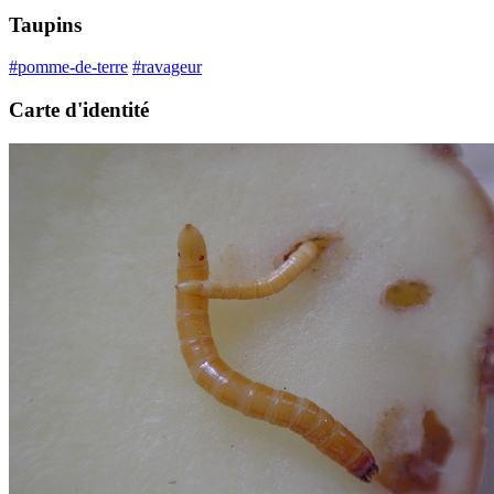
Taupins
#pomme-de-terre
#ravageur
Carte d'identité