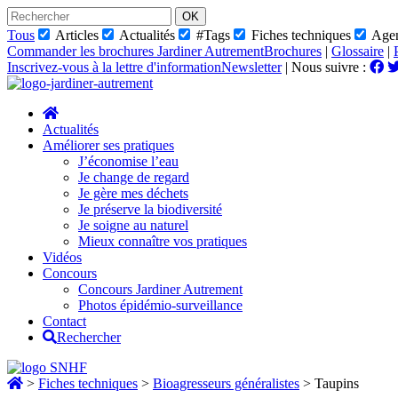
Skip
to
Tous
Articles
Actualités
#Tags
Fiches techniques
Age
content
Commander les brochures Jardiner Autrement
Brochures
|
Glossaire
|
Inscrivez-vous à la lettre d'information
Newsletter
|
Nous suivre :
Actualités
Améliorer ses pratiques
J’économise l’eau
Je change de regard
Je gère mes déchets
Je préserve la biodiversité
Je soigne au naturel
Mieux connaître vos pratiques
Vidéos
Concours
Concours Jardiner Autrement
Photos épidémio-surveillance
Contact
Rechercher
>
Fiches techniques
>
Bioagresseurs généralistes
>
Taupins