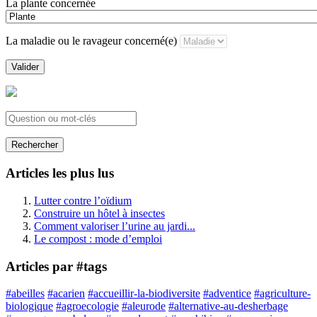
La plante concernée
La maladie ou le ravageur concerné(e)
Valider
Rechercher
Articles les plus lus
Lutter contre l’oïdium
Construire un hôtel à insectes
Comment valoriser l’urine au jardi...
Le compost : mode d’emploi
Articles par #tags
#abeilles
#acarien
#accueillir-la-biodiversite
#adventice
#agriculture-
biologique
#agroecologie
#aleurode
#alternative-au-desherbage