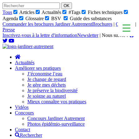
Skip
to
Tous
Articles
Actualités
#Tags
Fiches techniques
content
Agenda
Glossaire
BSV
Guide des substances
Commander les brochures Jardiner Autrement
Brochures
|
Glossaire
|
Presse
Inscrivez-vous à la lettre d'information
Newsletter
|
Nous suivre :
Actualités
Améliorer ses pratiques
J’économise l’eau
Je change de regard
Je gère mes déchets
Je préserve la biodiversité
Je soigne au naturel
Mieux connaître vos pratiques
Vidéos
Concours
Concours Jardiner Autrement
Photos épidémio-surveillance
Contact
Rechercher