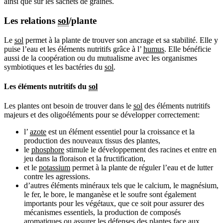
ainsi que sur les sachets de graines.
Les relations
sol
/plante
Le
sol
permet à la plante de trouver son ancrage et sa stabilité. Elle y
puise l’eau et les éléments nutritifs grâce à l’
humus
. Elle bénéficie
aussi de la coopération ou du mutualisme avec les organismes
symbiotiques et les bactéries du
sol
.
Les éléments nutritifs du
sol
Les plantes ont besoin de trouver dans le
sol
des éléments nutritifs
majeurs et des oligoéléments pour se développer correctement:
l’
azote
est un élément essentiel pour la croissance et la
production des nouveaux tissus des plantes,
le
phosphore
stimule le développement des racines et entre en
jeu dans la floraison et la fructification,
et le
potassium
permet à la plante de réguler l’eau et de lutter
contre les agressions.
d’autres éléments minéraux tels que le calcium, le magnésium,
le fer, le bore, le manganèse et le soufre sont également
importants pour les végétaux, que ce soit pour assurer des
mécanismes essentiels, la production de composés
aromatiques ou assurer les défenses des plantes face aux