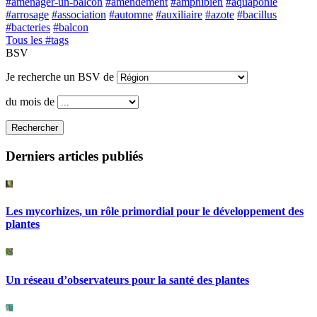
#amenager-un-balcon
#amendement
#amphibien
#aquaponie
#arrosage
#association
#automne
#auxiliaire
#azote
#bacillus
#bacteries
#balcon
Tous les #tags
BSV
Je recherche un BSV de
du mois de
Rechercher
Derniers articles publiés
Les mycorhizes, un rôle primordial pour le développement des
plantes
Un réseau d’observateurs pour la santé des plantes