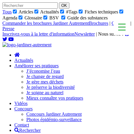
Skip
to
Tous
Articles
Actualités
#Tags
Fiches techniques
content
Agenda
Glossaire
BSV
Guide des substances
Commander les brochures Jardiner Autrement
Brochures
|
Glossaire
|
Presse
Inscrivez-vous à la lettre d'information
Newsletter
|
Nous suivre :
Actualités
Améliorer ses pratiques
J’économise l’eau
Je change de regard
Je gère mes déchets
Je préserve la biodiversité
Je soigne au naturel
Mieux connaître vos pratiques
Vidéos
Concours
Concours Jardiner Autrement
Photos épidémio-surveillance
Contact
Rechercher