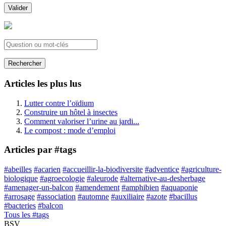
Valider
Rechercher
Articles les plus lus
Lutter contre l’oïdium
Construire un hôtel à insectes
Comment valoriser l’urine au jardi...
Le compost : mode d’emploi
Articles par #tags
#abeilles
#acarien
#accueillir-la-biodiversite
#adventice
#agriculture-
biologique
#agroecologie
#aleurode
#alternative-au-desherbage
#amenager-un-balcon
#amendement
#amphibien
#aquaponie
#arrosage
#association
#automne
#auxiliaire
#azote
#bacillus
#bacteries
#balcon
Tous les #tags
BSV