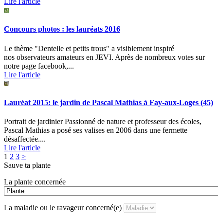
Lire l'article
Concours photos : les lauréats 2016
Le thème "Dentelle et petits trous" a visiblement inspiré
nos observateurs amateurs en JEVI. Après de nombreux votes sur
notre page facebook,...
Lire l'article
Lauréat 2015: le jardin de Pascal Mathias à Fay-aux-Loges (45)
Portrait de jardinier Passionné de nature et professeur des écoles,
Pascal Mathias a posé ses valises en 2006 dans une fermette
désaffectée....
Lire l'article
Pagination
Page
Page
Page
1
2
3
>
Sauve ta plante
des
La plante concernée
publications
La maladie ou le ravageur concerné(e)