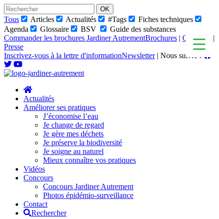
Skip
to
Tous
Articles
Actualités
#Tags
Fiches techniques
content
Agenda
Glossaire
BSV
Guide des substances
Commander les brochures Jardiner Autrement
Brochures
|
Glossaire
|
Presse
Inscrivez-vous à la lettre d'information
Newsletter
|
Nous suivre :
Actualités
Améliorer ses pratiques
J’économise l’eau
Je change de regard
Je gère mes déchets
Je préserve la biodiversité
Je soigne au naturel
Mieux connaître vos pratiques
Vidéos
Concours
Concours Jardiner Autrement
Photos épidémio-surveillance
Contact
Rechercher