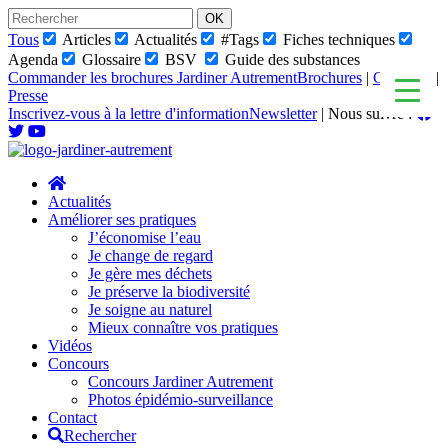
Skip
to
Tous
Articles
Actualités
#Tags
Fiches techniques
content
Agenda
Glossaire
BSV
Guide des substances
Commander les brochures Jardiner Autrement
Brochures
|
Glossaire
|
Presse
Inscrivez-vous à la lettre d'information
Newsletter
|
Nous suivre :
Actualités
Améliorer ses pratiques
J’économise l’eau
Je change de regard
Je gère mes déchets
Je préserve la biodiversité
Je soigne au naturel
Mieux connaître vos pratiques
Vidéos
Concours
Concours Jardiner Autrement
Photos épidémio-surveillance
Contact
Rechercher