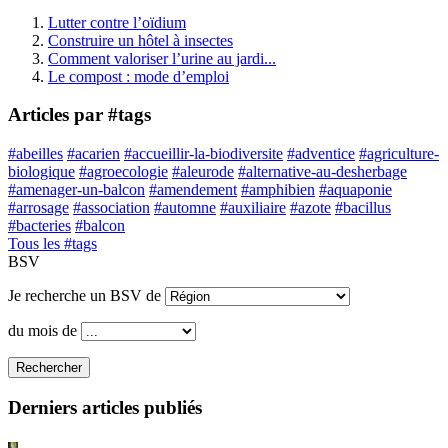
Lutter contre l’oïdium
Construire un hôtel à insectes
Comment valoriser l’urine au jardi...
Le compost : mode d’emploi
Articles par #tags
#abeilles
#acarien
#accueillir-la-biodiversite
#adventice
#agriculture-
biologique
#agroecologie
#aleurode
#alternative-au-desherbage
#amenager-un-balcon
#amendement
#amphibien
#aquaponie
#arrosage
#association
#automne
#auxiliaire
#azote
#bacillus
#bacteries
#balcon
Tous les #tags
BSV
Je recherche un BSV de
du mois de
Rechercher
Derniers articles publiés