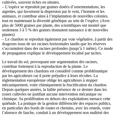
cultivées, souvent riches en nitrates.
– L’espèce se reproduit par graines dotées d’ornementations, les
aigrettes, qui favorisent la dispersion par le vent, l’homme et les
animaux, et contribue ainsi à l’implantation de nouvelles colonies,
tout en maintenant la diversité génétique au sein de l’espèce. (Avec
plus de 5000 graines par plante, des scientifiques ont montré que
seulement 3 à 5 % des graines donnaient naissance à de nouvelles
plantes)
– Le chardon se reproduit également par voie végétative, à partir des
drageons issus de ses racines horizontales tandis que les réserves
s’accumulent dans des racines profondes (jusqu’à 1 mètre). Ce mode
de propagation explique le développement localisé par taches.
Le travail du sol, provoquant une segmentation des racines,
contribue fortement à la reproduction de la plante. Le
développement des chardons est considéré comme problématique
par les agriculteurs car il porte préjudice à leurs récoltes. La
règlementation européenne oblige les agriculteurs à stopper
mécaniquement, voire chimiquement la fructification du chardon.
Depuis quelques années, la faible présence de ce dernier dans les
zones cultivées ne justifiait aucune intervention mécanique ou
chimique. Sa prolifération en dehors des exploitations menace cette
quiétude. La pratique de la gestion différenciée des espaces publics,
en particulier des bords de routes et chemins, avec les retards, voire
l’absence de fauche, conduit à un développement non maîtrisé des