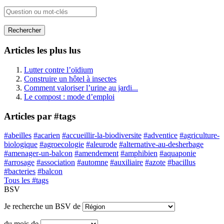
Rechercher
Articles les plus lus
Lutter contre l’oïdium
Construire un hôtel à insectes
Comment valoriser l’urine au jardi...
Le compost : mode d’emploi
Articles par #tags
#abeilles
#acarien
#accueillir-la-biodiversite
#adventice
#agriculture-
biologique
#agroecologie
#aleurode
#alternative-au-desherbage
#amenager-un-balcon
#amendement
#amphibien
#aquaponie
#arrosage
#association
#automne
#auxiliaire
#azote
#bacillus
#bacteries
#balcon
Tous les #tags
BSV
Je recherche un BSV de
du mois de