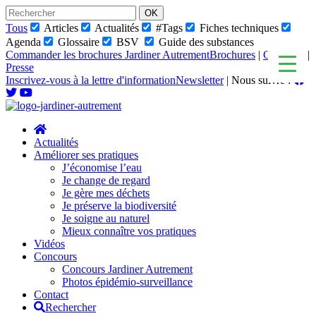
Skip
to
Tous
Articles
Actualités
#Tags
Fiches techniques
content
Agenda
Glossaire
BSV
Guide des substances
Commander les brochures Jardiner Autrement
Brochures
|
Glossaire
|
Presse
Inscrivez-vous à la lettre d'information
Newsletter
|
Nous suivre :
Actualités
Améliorer ses pratiques
J’économise l’eau
Je change de regard
Je gère mes déchets
Je préserve la biodiversité
Je soigne au naturel
Mieux connaître vos pratiques
Vidéos
Concours
Concours Jardiner Autrement
Photos épidémio-surveillance
Contact
Rechercher