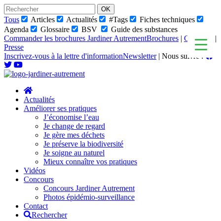
Skip
to
Tous
Articles
Actualités
#Tags
Fiches techniques
content
Agenda
Glossaire
BSV
Guide des substances
Commander les brochures Jardiner Autrement
Brochures
|
Glossaire
|
Presse
Inscrivez-vous à la lettre d'information
Newsletter
|
Nous suivre :
Actualités
Améliorer ses pratiques
J’économise l’eau
Je change de regard
Je gère mes déchets
Je préserve la biodiversité
Je soigne au naturel
Mieux connaître vos pratiques
Vidéos
Concours
Concours Jardiner Autrement
Photos épidémio-surveillance
Contact
Rechercher