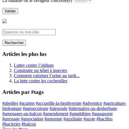
La maladie ou le ravageur concerné(e)
Valider
Rechercher
Articles les plus lus
Lutter contre l’oïdium
Construire un hôtel à insectes
Comment valoriser l’urine au jardi...
La lutte contre les cochenilles
Articles par #tags
#abeilles
#acarien
#accueillir-la-biodiversite
#adventice
#agriculture-
biologique
#agroecologie
#aleurode
#alternative-au-desherbage
#amenager-un-balcon
#amendement
#amphibien
#aquaponie
#arrosage
#association
#automne
#auxiliaire
#azote
#bacillus
#bacteries
#balcon