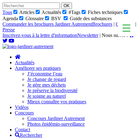
Skip
to
Tous
Articles
Actualités
#Tags
Fiches techniques
content
Agenda
Glossaire
BSV
Guide des substances
Commander les brochures Jardiner Autrement
Brochures
|
Glossaire
|
Presse
Inscrivez-vous à la lettre d'information
Newsletter
|
Nous suivre :
Actualités
Améliorer ses pratiques
J’économise l’eau
Je change de regard
Je gère mes déchets
Je préserve la biodiversité
Je soigne au naturel
Mieux connaître vos pratiques
Vidéos
Concours
Concours Jardiner Autrement
Photos épidémio-surveillance
Contact
Rechercher