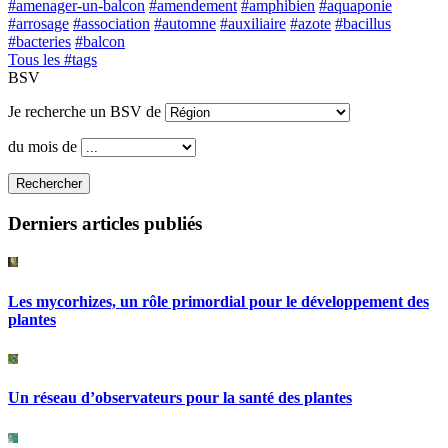
#amenager-un-balcon
#amendement
#amphibien
#aquaponie
#arrosage
#association
#automne
#auxiliaire
#azote
#bacillus
#bacteries
#balcon
Tous les #tags
BSV
Je recherche un BSV de
du mois de
Rechercher
Derniers articles publiés
Les mycorhizes, un rôle primordial pour le développement des
plantes
Un réseau d’observateurs pour la santé des plantes