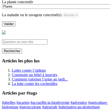
La plante concernée
La maladie ou le ravageur concerné(e)
Valider
Rechercher
Articles les plus lus
Lutter contre l’oïdium
Construire un hôtel à insectes
Comment valoriser l’urine au jardi...
La lutte contre les cochenilles
Articles par #tags
#abeilles
#acarien
#accueillir-la-biodiversite
#adventice
#agriculture-
biologique
#agroecologie
#aleurode
#alternative-au-desherbage