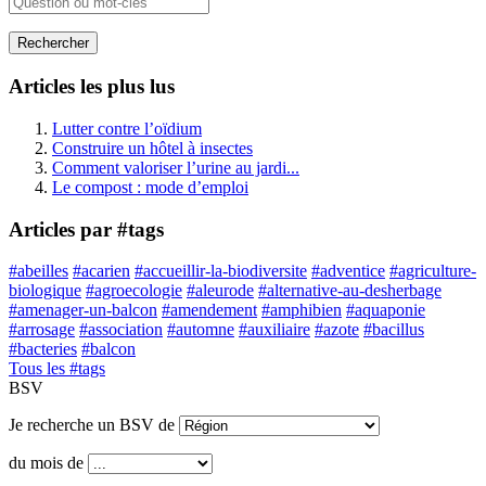
Rechercher
Articles les plus lus
Lutter contre l’oïdium
Construire un hôtel à insectes
Comment valoriser l’urine au jardi...
Le compost : mode d’emploi
Articles par #tags
#abeilles
#acarien
#accueillir-la-biodiversite
#adventice
#agriculture-
biologique
#agroecologie
#aleurode
#alternative-au-desherbage
#amenager-un-balcon
#amendement
#amphibien
#aquaponie
#arrosage
#association
#automne
#auxiliaire
#azote
#bacillus
#bacteries
#balcon
Tous les #tags
BSV
Je recherche un BSV de
du mois de