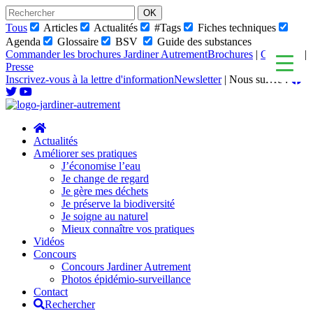
Skip
to
Tous
Articles
Actualités
#Tags
Fiches techniques
content
Agenda
Glossaire
BSV
Guide des substances
Commander les brochures Jardiner Autrement
Brochures
|
Glossaire
|
Presse
Inscrivez-vous à la lettre d'information
Newsletter
|
Nous suivre :
Actualités
Améliorer ses pratiques
J’économise l’eau
Je change de regard
Je gère mes déchets
Je préserve la biodiversité
Je soigne au naturel
Mieux connaître vos pratiques
Vidéos
Concours
Concours Jardiner Autrement
Photos épidémio-surveillance
Contact
Rechercher